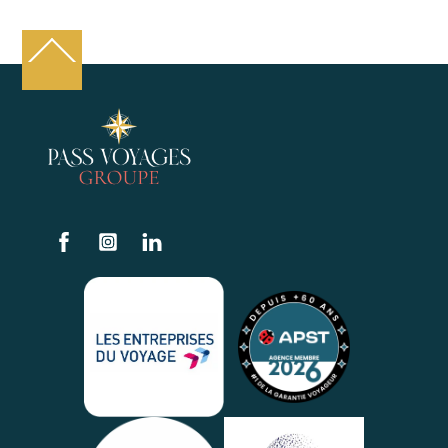
Back
To
Top
Facebook
Instagram
Linkedin