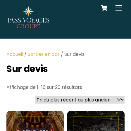
Cart
Skip
Men
to
content
Accueil
/
Sorties en car
/ Sur devis
Sur devis
Trié
Affichage de 1–16 sur 20 résultats
du
plus
récent
au
plus