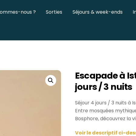
sommes-nous ?
Sorties
Séjours & week-ends
I
Escapade à Is
jours / 3 nuits
Séjour 4 jours / 3 nuits à
I
Entre mosquées mythiques,
Bosphore, découvrez la vi
Voir le descriptif ci-de