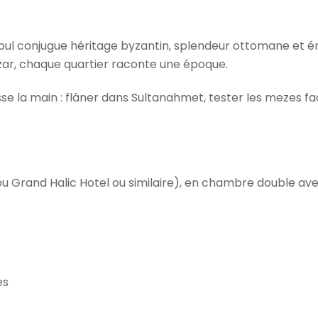
bul conjugue héritage byzantin, splendeur ottomane et én
zar, chaque quartier raconte une époque.
e la main : flâner dans Sultanahmet, tester les mezes f
ou Grand Halic Hotel ou similaire), en chambre double ave
es