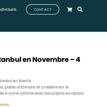
Cart
Search
ndividuels
CONTACT
tanbul en Novembre – 4
stanbul
en liberté.
 palais ottomans et croisière sur le
lle à votre rythme avec excursions en option.
ssous.