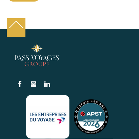
Back
To
Top
Facebook
Instagram
Linkedin